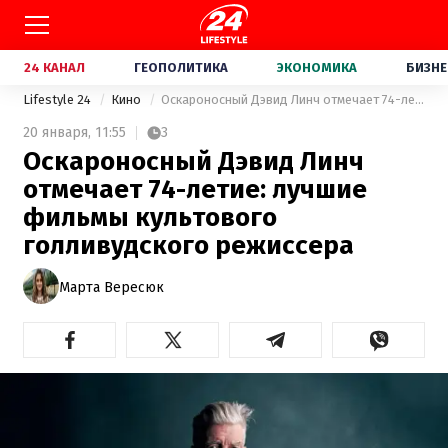
24 КАНАЛ
ГЕОПОЛИТИКА
ЭКОНОМИКА
БИЗНЕ
Lifestyle 24
Кино
Оскароносный Дэвид Линч отмечает 74-летие: лучшие фильмы культового голливудского режиссера
20 января,
11:55
3
Оскароносный Дэвид Линч
отмечает 74-летие: лучшие
фильмы культового
голливудского режиссера
Марта Вересюк