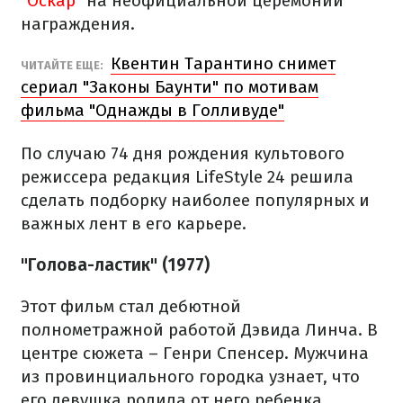
"Оскар"
на неофициальной церемонии
награждения.
Квентин Тарантино снимет
ЧИТАЙТЕ ЕЩЕ:
сериал "Законы Баунти" по мотивам
фильма "Однажды в Голливуде"
По случаю 74 дня рождения культового
режиссера редакция LifeStyle 24 решила
сделать подборку наиболее популярных и
важных лент в его карьере.
"Голова-ластик" (1977)
Этот фильм стал дебютной
полнометражной работой Дэвида Линча. В
центре сюжета – Генри Спенсер. Мужчина
из провинциального городка узнает, что
его девушка родила от него ребенка.