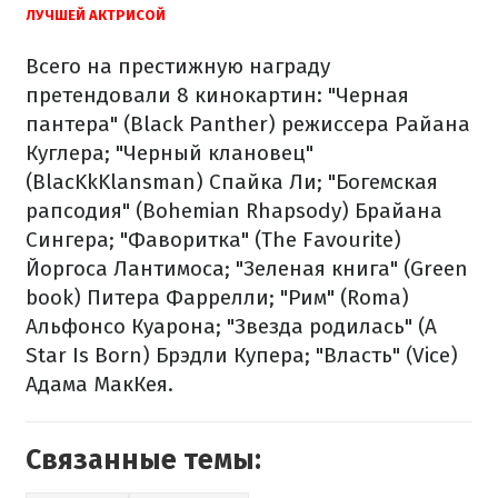
ЛУЧШЕЙ АКТРИСОЙ
Всего на престижную награду
претендовали 8 кинокартин: "Черная
пантера" (Black Panther) режиссера Райана
Куглера; "Черный клановец"
(BlacKkKlansman) Спайка Ли; "Богемская
рапсодия" (Bohemian Rhapsody) Брайана
Сингера; "Фаворитка" (The Favourite)
Йоргоса Лантимоса; "Зеленая книга" (Green
book) Питера Фаррелли; "Рим" (Roma)
Альфонсо Куарона; "Звезда родилась" (A
Star Is Born) Брэдли Купера; "Власть" (Vice)
Адама МакКея.
Связанные темы: