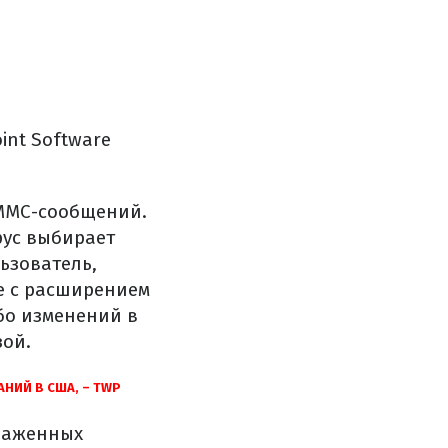
int Software
 ММС-сообщений.
рус выбирает
ьзователь,
е с расширением
бо изменений в
зой.
ИЙ В США, – TWP
араженных