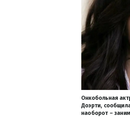
Онкобольная актр
Доэрти, сообщила
наоборот – заним