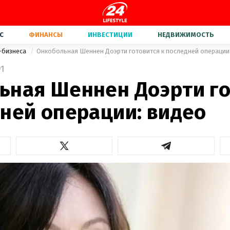
С
ФИНАНСЫ
ИНВЕСТИЦИИ
НЕДВИЖИМОСТЬ
-бизнеса
Онкобольная Шеннен Доэрти готовится к последней операции
1
ьная Шеннен Доэрти го
дней операции: видео