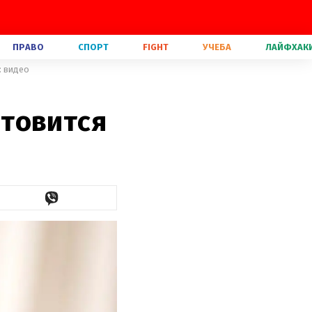
ПРАВО
СПОРТ
FIGHT
УЧЕБА
ЛАЙФХАК
: видео
товится