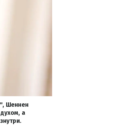
", Шеннен
духом, а
знутри.