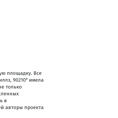
ую площадку. Все
ллз, 90210" имела
не только
исленных
ь в
ей авторы проекта