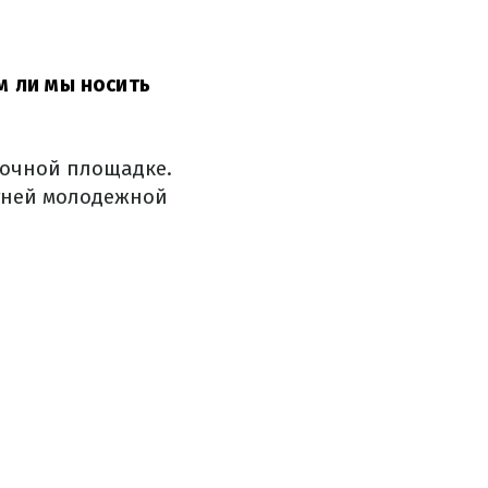
м ли мы носить
мочной площадке.
етней молодежной