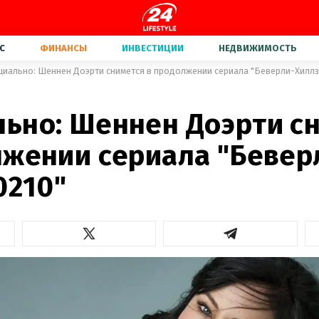
С
ФИНАНСЫ
ИНВЕСТИЦИИ
НЕДВИЖИМОСТЬ
иально: Шеннен Доэрти снимется в продолжении сериала "Беверли-Хиллз,
ьно: Шеннен Доэрти с
лжении сериала "Бевер
0210"