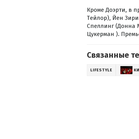
Кроме Доэрти, в 
Тейлор), Йен Зири
Спеллинг (Донна 
Цукерман ). Премь
Связанные т
LIFESTYLE
К