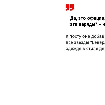
Да, это официа
эти наряды?
– н
К посту она доба
Все звезды "Беве
одежде в стиле де