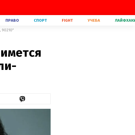
ПРАВО
СПОРТ
FIGHT
УЧЕБА
ЛАЙФХАК
 90210"
нимется
ли-