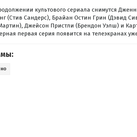
продолжении культового сериала снимутся Дженн
нг (Стив Сандерс), Брайан Остин Грин (Дэвид Си
Мартин), Джейсон Пристли (Брендон Уэлш) и Кар
ерная первая серия появится на телеэкранах уже
емы:
ИНО