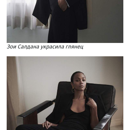
Зои Салдана украсила глянец