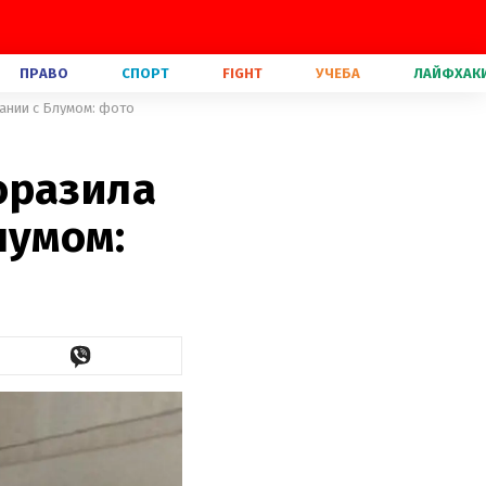
ПРАВО
СПОРТ
FIGHT
УЧЕБА
ЛАЙФХАК
ании с Блумом: фото
оразила
лумом: