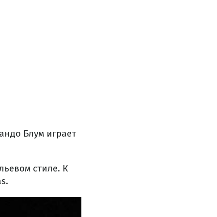
ландо Блум играет
ьевом стиле. К
s.