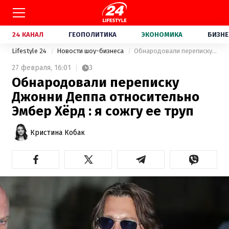
24 КАНАЛ
ГЕОПОЛИТИКА
ЭКОНОМИКА
БИЗНЕ
Lifestyle 24
Новости шоу-бизнеса
Обнародовали переписку Джонни Деппа относительно Эмбер Хёрд : я сожгу ее труп
27 февраля,
16:01
3
Обнародовали переписку
Джонни Деппа относительно
Эмбер Хёрд : я сожгу ее труп
Кристина Кобак