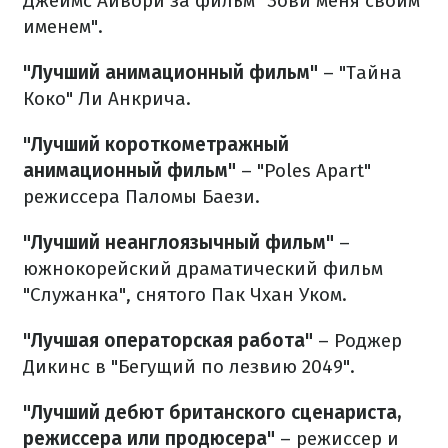
Джеймс Айвори за фильм "Зови меня своим
именем".
"Лучший анимационный фильм"
– "Тайна
Коко" Ли Анкрича.
"Лучший короткометражный
анимационный фильм"
– "Poles Apart"
режиссера Паломы Баези.
"Лучший неанглоязычный фильм"
–
южнокорейский драматический фильм
"Служанка", снятого Пак Чхан Уком.
"Лучшая операторская работа"
– Роджер
Дикинс в "Бегущий по лезвию 2049".
"Лучший дебют британского сценариста,
режиссера или продюсера"
– режиссер и