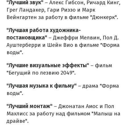
"Лучший звук"
– Алекс Гибсон, Ричард Кинг,
Грег Ландакер, Гари Риззо и Марк
Вейнгартен за работу в фильме "Дюнкерк".
"Лучшая работа художника-
постановщика"
– Джеффри Мелвин, Пол Д.
Ауштерберри и Шейн Вио в фильме "Форма
воды".
"Лучшие визуальные эффекты"
– фильм
"Бегущий по лезвию 2049".
"Лучшая музыка к фильму"
– драма "Форма
воды".
"Лучший монтаж"
– Джонатан Амос и Пол
Махлисс за работу над фильмом "Малыш на
драйве".