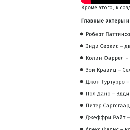
Кроме этого, к с
Главные актеры но
Роберт Паттинсо
Энди Серкис – 
Колин Фаррел – 
Зои Кравиц – С
Джон Туртурро 
Пол Дано – Эдди
Питер Саргсгаар
Джеффри Райт –
Алекс Фернс – к