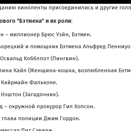
озданию киноленты присоединились и другие гол
вого "Бэтмена" и их роли:
н – миллионер Брюс Уэйн, Бэтмен.
дворецкий и помощник Бэтмена Альфред Пенниуо
Освальд Кобблпот (Пингвин).
елина Кайл (Женщина-кошка, возлюбленная Бэтм
– Кайрмайн Фальконе.
 Нэштон (Загадочник).
д – окружной прокурор Гил Колсон.
 глава полиции Джим Гордон.
омиссар Пит Сэвидж.