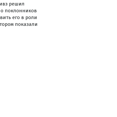
Ривз решил
ало поклонников
вить его в роли
отором показали