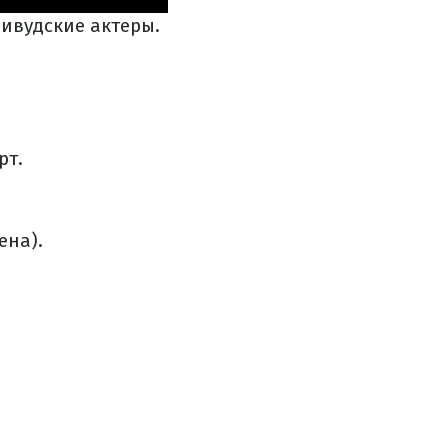
ливудские актеры.
рт.
ена).