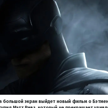
на большой экран выйдет новый фильм о Бэтме
упил Мэтт Ривз, который не прекращает удивл