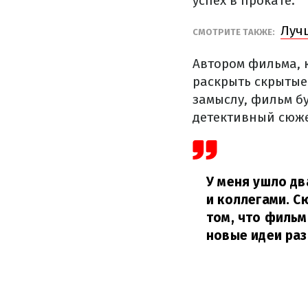
успех в прокате.
Луч
СМОТРИТЕ ТАКЖЕ:
Автором фильма, 
раскрыть скрытые
замыслу, фильм б
детективный сюже
У меня ушло дв
и коллегами. С
том, что фильм
новые идеи разв