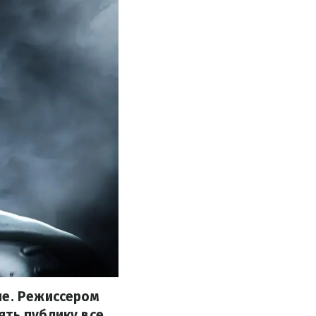
не. Режиссером
ять публику все