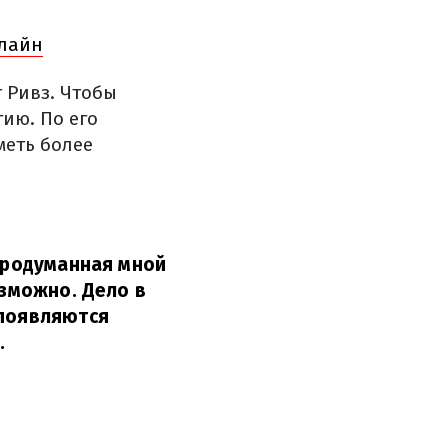
нлайн
 Ривз. Чтобы
ию. По его
меть более
 продуманная мной
озможно. Дело в
 появляются
.