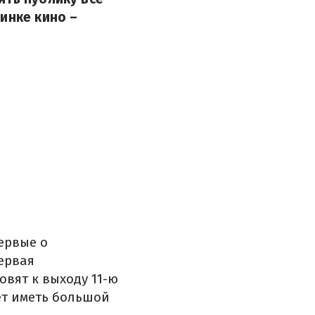
инке кино –
ервые о
первая
овят к выходу 11-ю
ет иметь большой