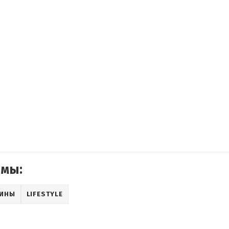
емы:
АИНЫ
LIFESTYLE