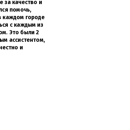
е за качество и
лся помочь,
в каждом городе
ься с каждым из
ом. Это были 2
ным ассистентом,
честно и