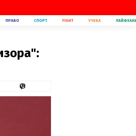
ПРАВО
СПОРТ
FIGHT
УЧЕБА
ЛАЙФХАК
е
изора":