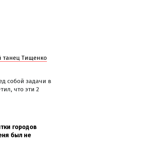
й танец Тищенко
ед собой задачи в
ил, что эти 2
ятки городов
еня был не