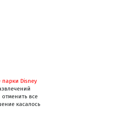
 парки Disney
развлечений
 отменить все
шение касалось