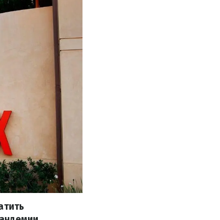
атить
пандемии