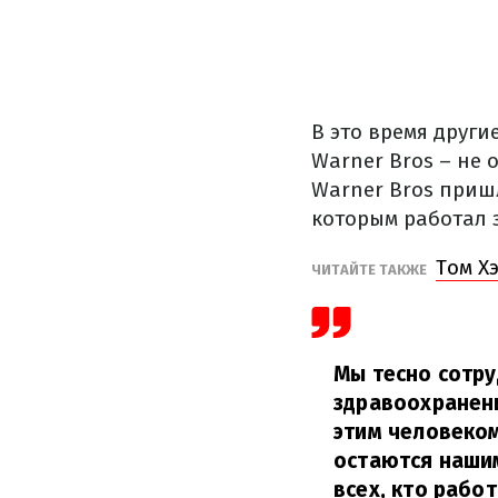
В это время други
Warner Bros – не
Warner Bros приш
которым работал 
Том Х
ЧИТАЙТЕ ТАКЖЕ
Мы тесно сотр
здравоохранени
этим человеком
остаются наши
всех, кто рабо