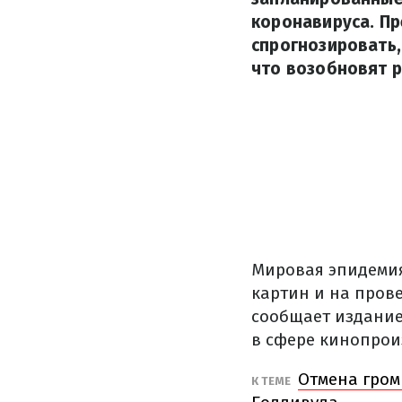
коронавируса. Пр
спрогнозировать,
что возобновят 
Мировая эпидемия
картин и на пров
сообщает издани
в сфере кинопроизв
Отмена гром
К ТЕМЕ