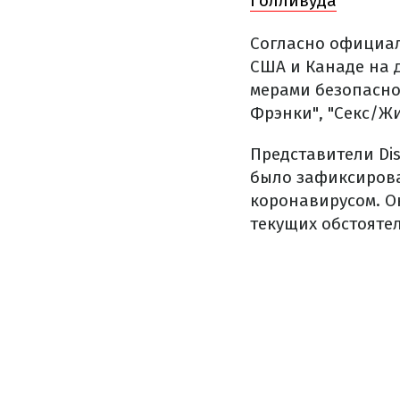
Голливуда
Согласно официал
США и Канаде на 
мерами безопаснос
Фрэнки", "Секс/Ж
Представители Di
было зафиксирова
коронавирусом. О
текущих обстоятел