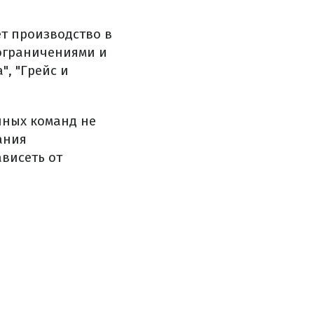
т производство в
 ограничениями и
", "Грейс и
чных команд не
ания
висеть от