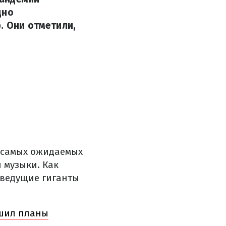
дно
. Они отметили,
х самых ожидаемых
 музыки. Как
 ведущие гиганты
ушил планы