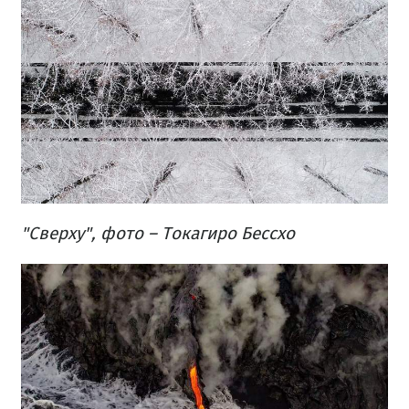
"Сверху", фото – Токагиро Бессхо