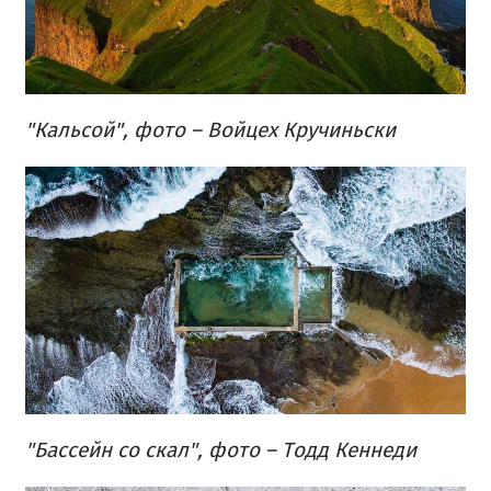
"Кальсой", фото – Войцех Кручиньски
"Бассейн со скал", фото – Тодд Кеннеди