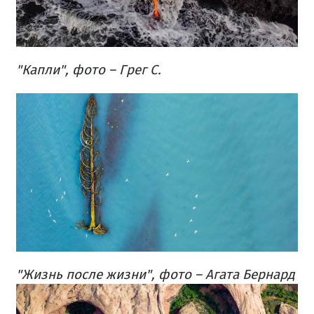
"Капли", фото – Грег С.
"Жизнь после жизни", фото – Агата Бернард