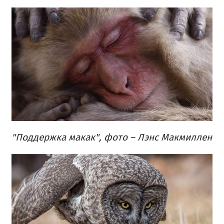
"Поддержка макак", фото – Лэнс Макмиллен