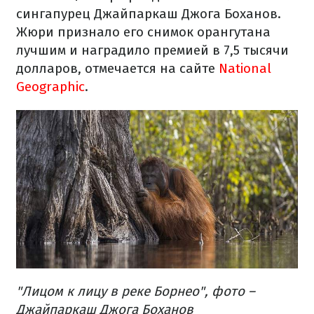
сингапурец Джайпаркаш Джога Боханов.
Жюри признало его снимок орангутана
лучшим и наградило премией в 7,5 тысячи
долларов, отмечается на сайте
National
Geographic
.
"Лицом к лицу в реке Борнео", фото –
Джайпаркаш Джога Боханов