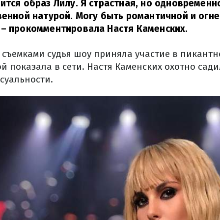
ится образ Лилу. Я страстная, но одновремен
венной натурой. Могу быть романтичной и огн
– прокомментировала Настя Каменских.
 съемками судья шоу приняла участие в пикантн
й показала в сети. Настя Каменских охотно садил
суальности.