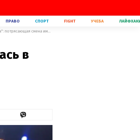
ПРАВО
СПОРТ
FIGHT
УЧЕБА
ЛАЙФХАК
Настя Каменских перевоплотилась в героиню "Пятого элемента": потрясающая смена имиджа
ась в