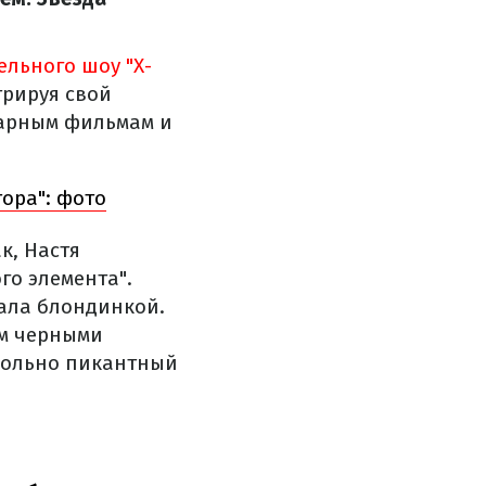
ельного шоу "Х-
трируя свой
ндарным фильмам и
ора": фото
к, Настя
го элемента".
ала блондинкой.
ым черными
вольно пикантный