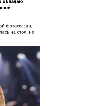
но обладаю
енной
ой фотосессии,
ась на стол, не