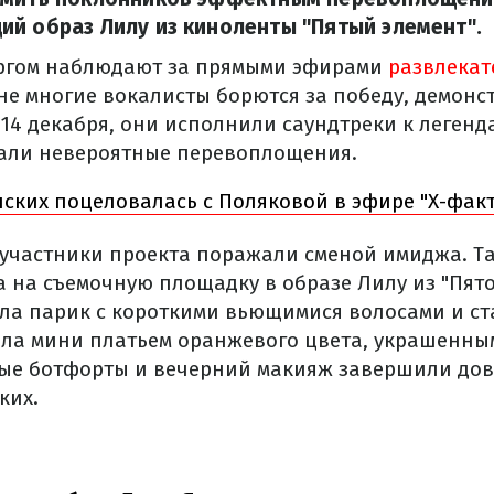
й образ Лилу из киноленты "Пятый элемент".
оргом наблюдают за прямыми эфирами
развлекат
зоне многие вокалисты борются за победу, демонс
, 14 декабря, они исполнили саундтреки к леге
али невероятные перевоплощения.
ских поцеловалась с Поляковой в эфире "Х-факт
 участники проекта поражали сменой имиджа. Та
 на съемочную площадку в образе Лилу из "Пято
ла парик с короткими вьющимися волосами и ст
ла мини платьем оранжевого цвета, украшенн
вые ботфорты и вечерний макияж завершили до
ких.