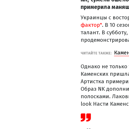
примерила манящи
Украинцы с вост
фактор"
. В 10 се
талант. В субботу
продемонстриров
Камен
ЧИТАЙТЕ ТАКЖЕ:
Однако не только
Каменских пришла
Артистка примери
Образ NK дополни
полосками. Лако
look Насти Каменс