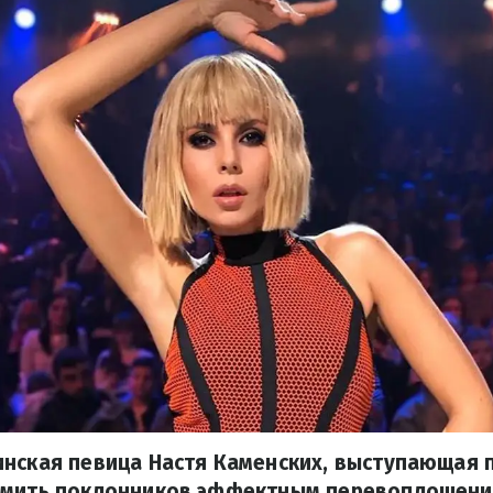
инская певица Настя Каменских, выступающая 
омить поклонников эффектным перевоплощени