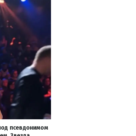
под псевдонимом
ем. Звезда