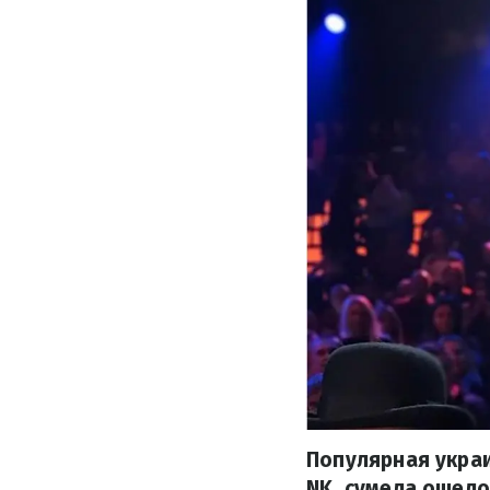
Популярная укра
NK, сумела ошел