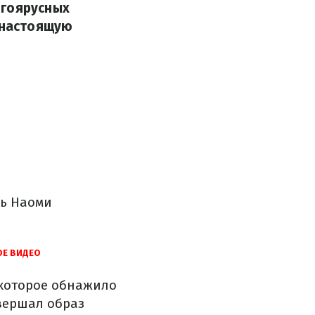
огоярусных
и настоящую
ль Наоми
ОЕ ВИДЕО
 которое обнажило
авершал образ