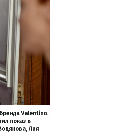
ренда Valentino.
ил показ в
Водянова, Лия