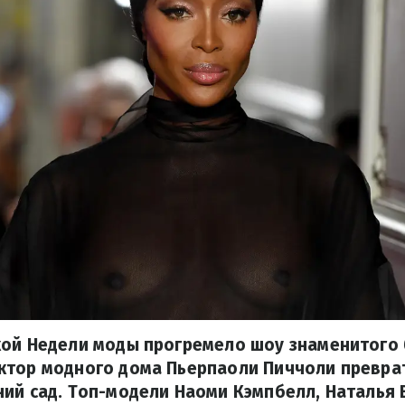
ой Недели моды прогремело шоу знаменитого б
ктор модного дома Пьерпаоли Пиччоли преврат
ий сад. Топ-модели Наоми Кэмпбелл, Наталья 