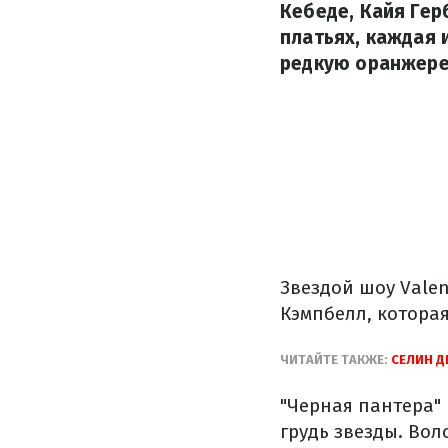
Кебеде, Кайя Ге
платьях, каждая 
редкую оранжере
Звездой шоу Valen
Кэмпбелл, котора
ЧИТАЙТЕ ТАКЖЕ:
СЕЛИН Д
"Черная пантера"
грудь звезды. Во