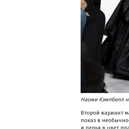
Наоми Кэмпбелл на
Второй вариант м
показ в необычно
и перья в цвет пл