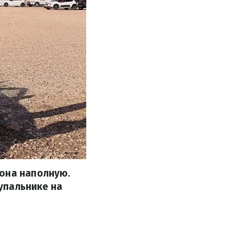
зона наполную.
упальнике на