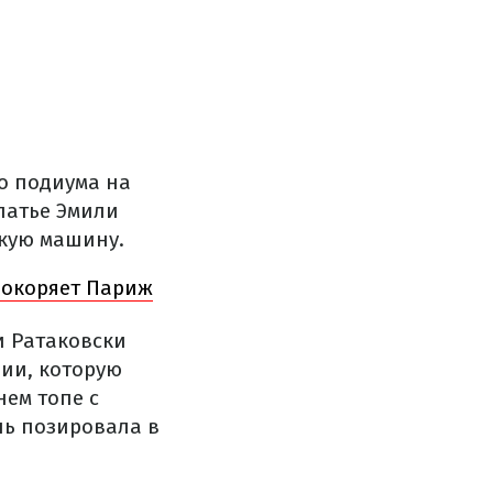
о подиума на
латье Эмили
ркую машину.
покоряет Париж
и Ратаковски
ии, которую
нем топе с
ль позировала в