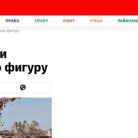
ПРАВО
СПОРТ
FIGHT
УЧЕБА
ЛАЙФХАК
ную фигуру
ли
ю фигуру