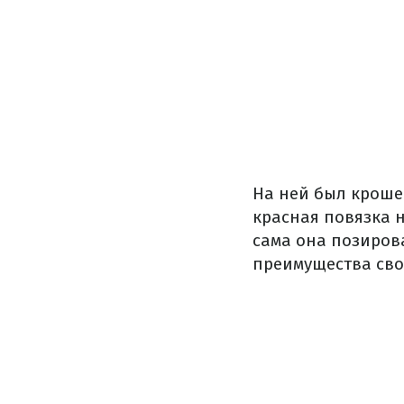
На ней был кроше
красная повязка н
сама она позирова
преимущества сво