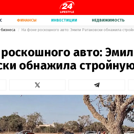
С
ФИНАНСЫ
ИНВЕСТИЦИИ
НЕДВИЖИМОСТЬ
-бизнеса
На фоне роскошного авто: Эмили Ратаковски обнажила строй
 роскошного авто: Эми
ски обнажила стройну