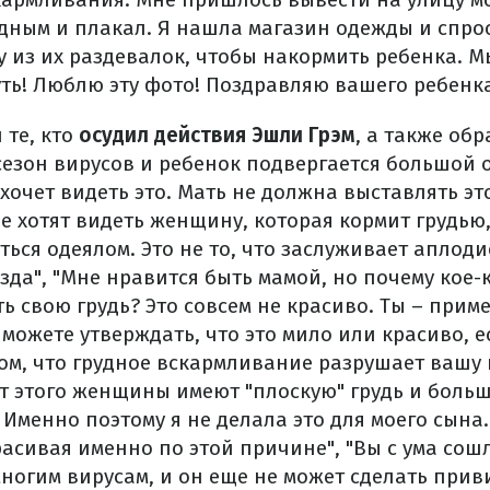
дным и плакал. Я нашла магазин одежды и спрос
 из их раздевалок, чтобы накормить ребенка. М
ть! Люблю эту фото! Поздравляю вашего ребенка
те, кто
осудил действия Эшли Грэм
, а также об
 сезон вирусов и ребенок подвергается большой о
е хочет видеть это. Мать не должна выставлять эт
 хотят видеть женщину, которая кормит грудью, 
ься одеялом. Это не то, что заслуживает аплоди
езда", "Мне нравится быть мамой, но почему кое-к
ь свою грудь? Это совсем не красиво. Ты – приме
 можете утверждать, что это мило или красиво, ес
том, что грудное вскармливание разрушает вашу 
т этого женщины имеют "плоскую" грудь и больш
 Именно поэтому я не делала это для моего сына.
асивая именно по этой причине", "Вы с ума сош
ногим вирусам, и он еще не может сделать прив