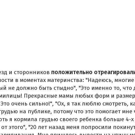
езд и сторонников
положительно отреагировал
ости в моментах материнства: "Надеюсь, многие 
ый не должно быть стыдно", "Это именно то, что
илицы! Прекрасные мамы любых форм и размер
Это очень сильно!", "Ох, я так люблю смотреть, к
удью на публике, потому что это помогает мне 
оть я кормила грудью своего ребенка больше 4-х
от этого", "20 лет назад меня попросили покину
скармливания. Мне пришлось вывести на улицу мо