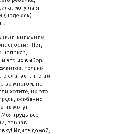
ила, могу ли я
ы (надеюсь)
".
ратили внимание
пасности: "Нет,
о напоказ,
и это их выбор.
сментов, только
то считает, что им
р во многом, но
ли хотите, но это
грудь, особенно
е не могут
 Моя грудь все
ли, забрав
ивку! Идите домой,