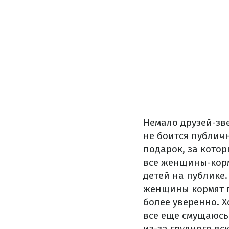
Немало друзей-зв
не боится публичн
подарок, за котор
все женщины-корм
детей на публике. 
женщины кормят гр
более уверенно. Х
все еще смущаюсь 
из-за грудного в