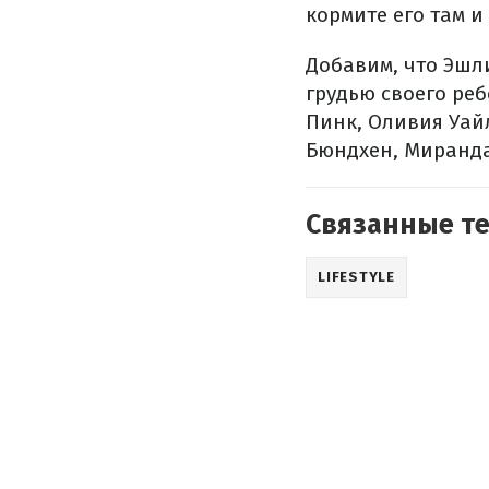
кормите его там и 
Добавим, что Эшли
грудью своего ре
Пинк, Оливия Уай
Бюндхен, Миранда
Связанные т
LIFESTYLE