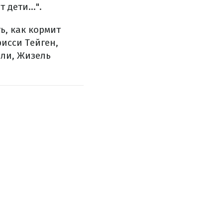
дети...".
ь, как кормит
исси Тейген,
оли, Жизель