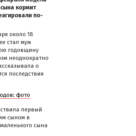
 сына кормит
еагировали по-
аря около 18
ее стал муж
нюю годовщину
Грэм неоднократно
рассказывала о
тся последствия
родов: фото
ествила первый
им сыном в
 маленького сына