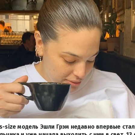
s-size модель Эшли Грэм недавно впервые ста
льчика и уже начала выходить с ним в свет. 1