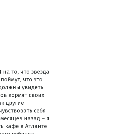
и
на то, что звезда
поймут, что это
 должны увидеть
ов кормят своих
ак другие
чувствовать себя
 месяцев назад – я
ть кафе в Атланте
его ребенка,