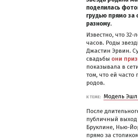
поделилась фотог
грудью прямо за
разному.
Известно, что 32-
часов. Роды звез
Джастин Эрвин. С
свадьбы
они приз
показывала в сети
том, что ей часто
родов.
Модель Эшли
К ТЕМЕ:
После длительног
публичный выход 
Бруклине, Нью-Йо
прямо за столиком