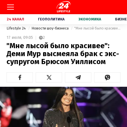
24 КАНАЛ
ГЕОПОЛИТИКА
ЭКОНОМИКА
БИЗНЕ
Lifestyle 24
Новости шоу-бизнеса
"Мне лысой было красивее": Деми Мур высмеяла брак с экс-супругом Брюсом Уиллисом
17 июля,
09:05
2
"Мне лысой было красивее":
Деми Мур высмеяла брак с экс-
супругом Брюсом Уиллисом