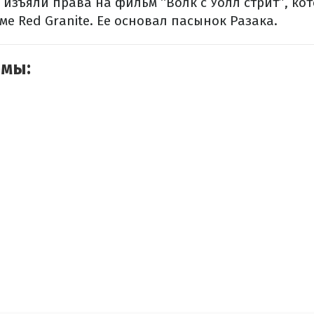
изъяли права на фильм “Волк с Уолл стрит”, ко
е Red Granite. Ее основал пасынок Разака.
емы: