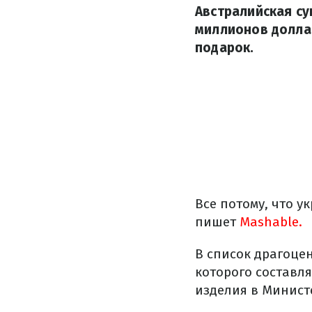
Австралийская с
миллионов доллар
подарок.
Все потому, что 
пишет
Mashable.
В список драгоце
которого составл
изделия в Минист