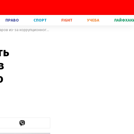
ПРАВО
СПОРТ
FIGHT
УЧЕБА
ЛАЙФХАК
Миранду Керр заставили вернуть драгоценности на 8,1 миллионов долларов из-за коррупционного скандала
ть
в
о