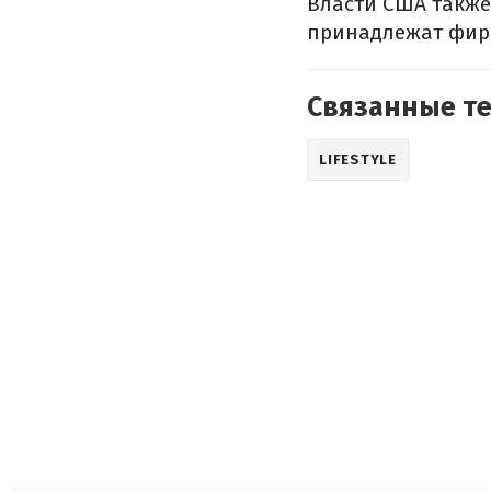
Власти США также 
принадлежат фирм
Связанные т
LIFESTYLE