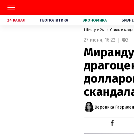
24 КАНАЛ
ГЕОПОЛИТИКА
ЭКОНОМИКА
БИЗНЕ
Lifestyle 24
Стиль и мод
27 июня,
16:22
2
Миранду
драгоцен
долларо
скандал
Вероника Гавриле