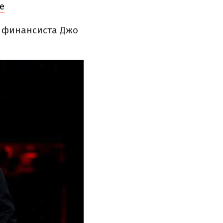
е
о финансиста Джо