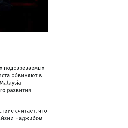
ых подозреваемых
иста обвиняют в
Malaysia
го развития
твие считает, что
лайзии Наджибом