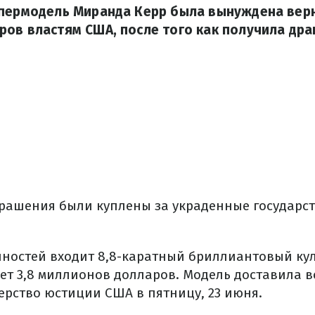
упермодель Миранда Керр была вынуждена верн
ов властям США, после того как получила дра
украшения были куплены за украденные государс
нностей входит 8,8-каратный бриллиантовый кул
яет 3,8 миллионов долларов. Модель доставила 
ерство юстиции США в пятницу, 23 июня.