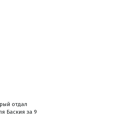
орый отдал
я Баския за 9