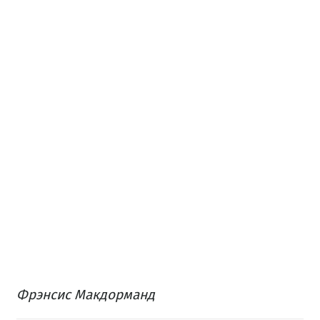
Фрэнсис Макдорманд