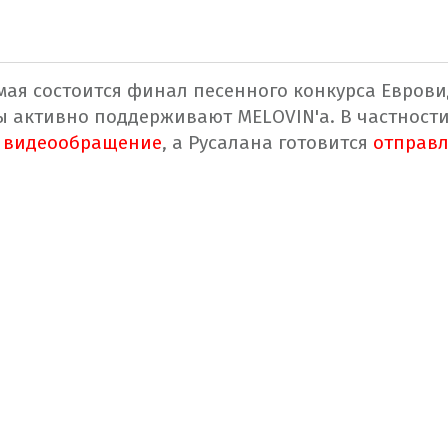
мая состоится финал песенного конкурса Еврови
ы активно поддерживают MELOVIN'а. В частност
е видеообращение
, а Русалана готовится
отправл