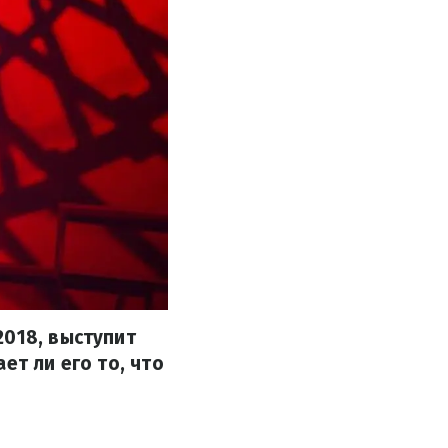
2018, выступит
ет ли его то, что