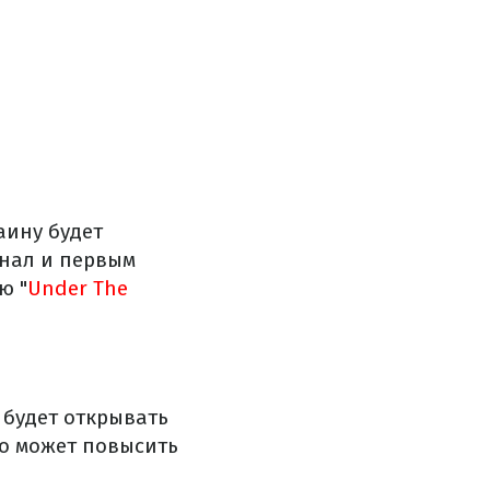
аину будет
инал и первым
ю "
Under The
н будет открывать
то может повысить