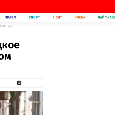
ПРАВО
СПОРТ
FIGHT
УЧЕБА
ЛАЙФХАК
м сыном
дкое
ом