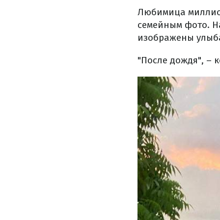
Любимица миллион
семейным фото. Н
изображены улыб
"После дождя", –