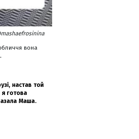
@mashaefrosinina
 обличчя вона
.
узі, настав той
з я готова
казала Маша.