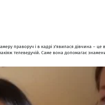
меру праворуч і в кадрі з'явилася дівчина – це в
акіяж телеведучій. Саме вона допомагає знамени