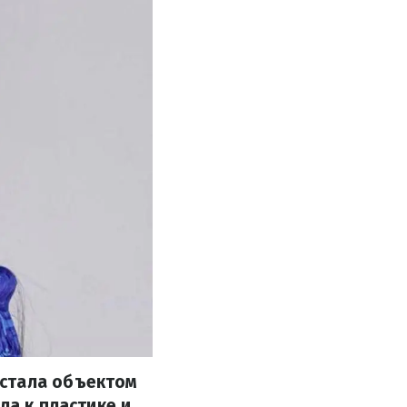
 стала объектом
ла к пластике и