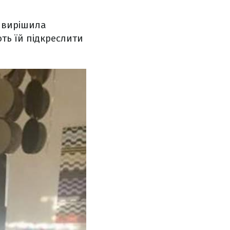
м вирішила
ють їй підкреслити