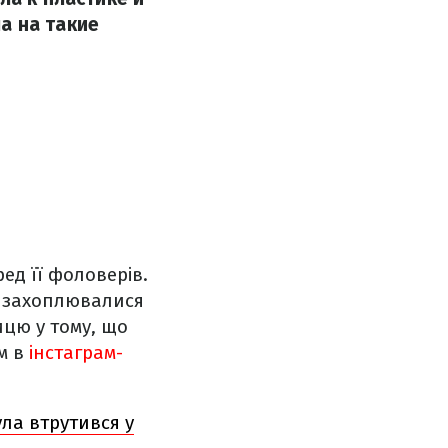
а на такие
д її фоловерів.
ю захоплювалися
цю у тому, що
ам в
інстаграм-
ла втрутився у