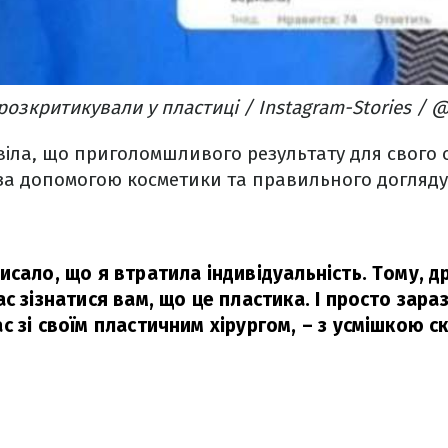
озкритикували у пластиці / Instagram-Stories / 
віла, що приголомшливого результату для свого
за допомогою косметики та правильного догляду
сало, що я втратила індивідуальність. Тому, др
с зізнатися вам, що це пластика. І просто зара
с зі своїм пластичним хірургом,
– з усмішкою с