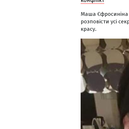
конфлікт
Маша Єфросиніна 
розповісти усі сек
красу.