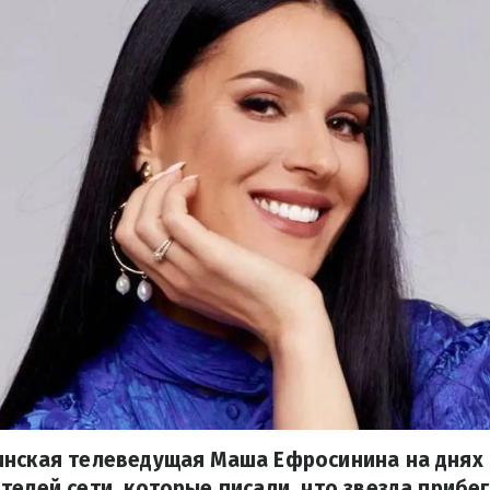
инская телеведущая Маша Ефросинина на днях
телей сети, которые писали, что звезда прибег