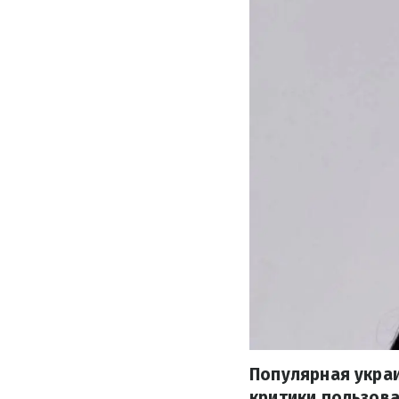
Популярная укра
критики пользова