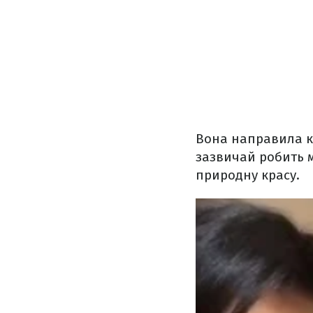
Вона направила ка
зазвичай робить м
природну красу.