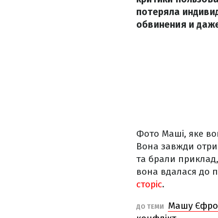
потеряла индивид
обвинения и даже
Фото Маші, яке в
Вона завжди отри
та брали приклад
вона вдалася до п
сторіс
.
Машу Єфрос
ДО ТЕМИ