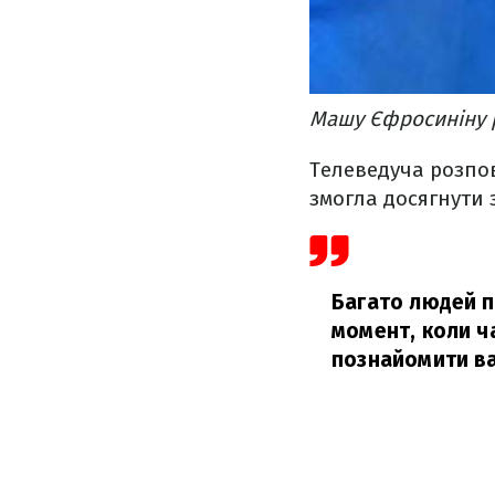
Машу Єфросиніну р
Телеведуча розпо
змогла досягнути 
Багато людей пи
момент, коли ча
познайомити ва