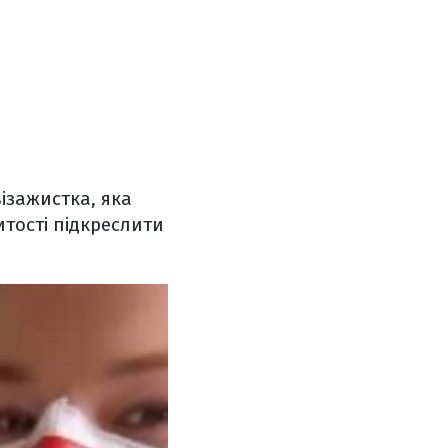
ізажистка, яка
тості підкреслити