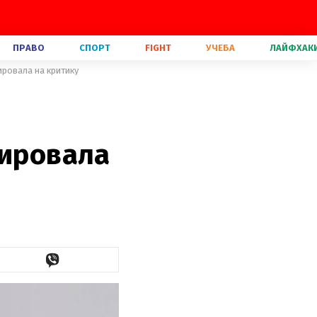
ПРАВО
СПОРТ
FIGHT
УЧЕБА
ЛАЙФХАК
ировала на критику
гировала