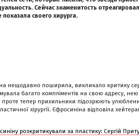
уальность. Сейчас знаменитость отреагировал
 показала своего хирурга.
она нещодавно поширила, викликало критику сере
мувала багато компліментів на свою адресу, не
, проте тепер прихильники підозрюють улюблени
ластичної хірургії. Єфросиніна відповіла хейтер
иніну розкритикували за пластику: Сергій Приту