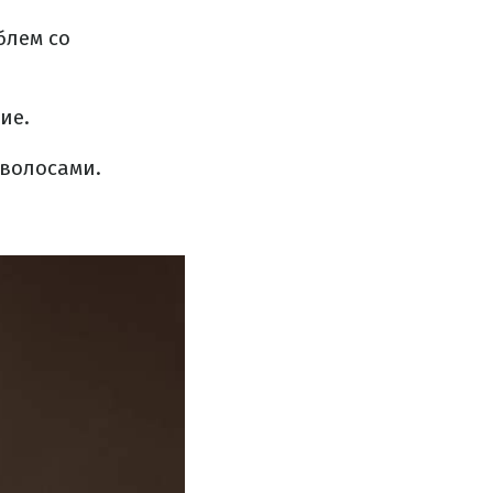
блем со
ие.
 волосами.