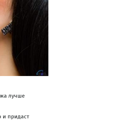
джа лучше
ю и придаст