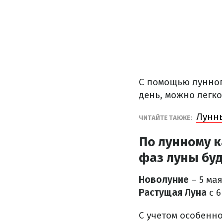
С помощью лунног
день, можно легко
Лунны
ЧИТАЙТЕ ТАКЖЕ:
По лунному к
фаз луны буд
Новолуние
– 5 мая
Растущая Луна
с 6
С учетом особенно