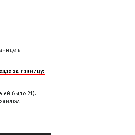
анице в
зде за границу:
 ей было 21).
ихаилом