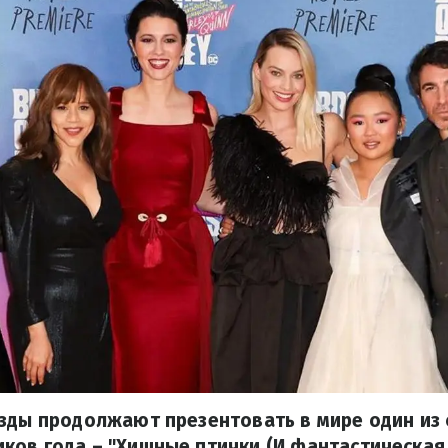
зды продолжают презентовать в мире один из
ов года – "Хищные птички (И фантастическая 