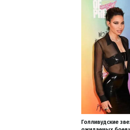
Голливудские зве
ожидаемых боевик