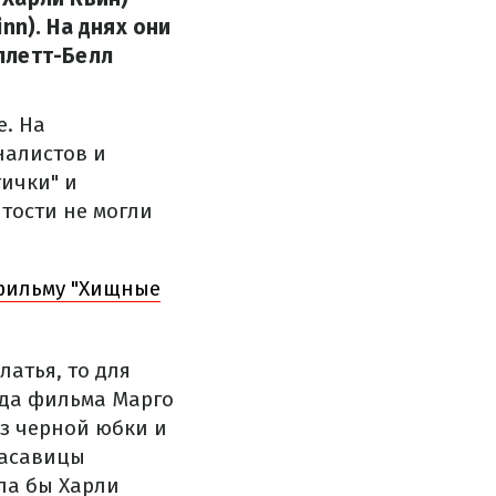
inn). На днях они
ллетт-Белл
е. На
налистов и
ички" и
тости не могли
 фильму "Хищные
атья, то для
зда фильма Марго
из черной юбки и
расавицы
ла бы Харли