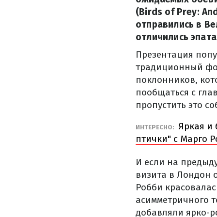
(Birds of Prey: A
отправились в В
отличились эпат
Презентация попу
традиционный фот
поклонников, кот
пообщаться с гла
пропустить это со
Яркая и
ИНТЕРЕСНО:
птички" с Марго 
И если на предыд
визита в Лондон 
Робби красовалась
асимметричного т
добавляли ярко-р