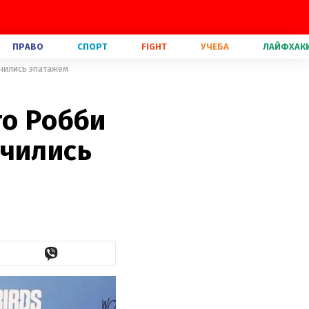
ПРАВО
СПОРТ
FIGHT
УЧЕБА
ЛАЙФХАК
ичились эпатажем
го Робби
ичились