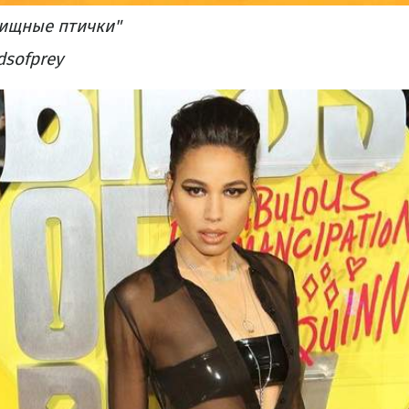
ищные птички"
dsofprey