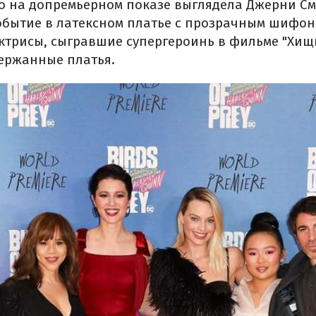
о на допремьерном показе выглядела Джерни См
бытие в латексном платье с прозрачным шифоно
актрисы, сыгравшие супергероинь в фильме "Хищ
ержанные платья.