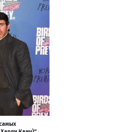
 самых
Харли Квин)"