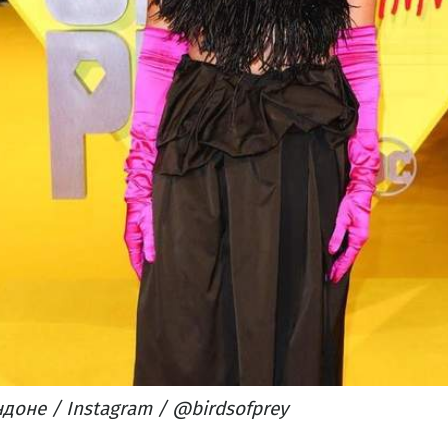
доне / Instagram / @birdsofprey