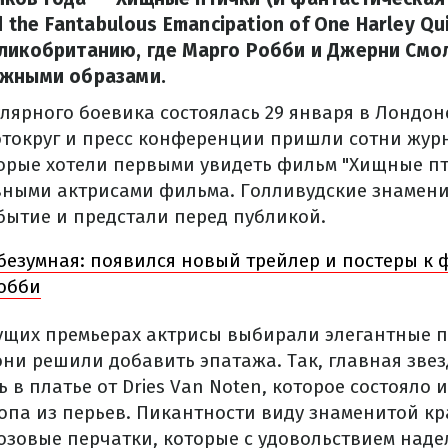
nd the Fantabulous Emancipation of One Harley Qu
еликобританию, где Марго Робби и Джерни Смо
ажными образами.
лярного боевика состоялась 29 января в Лондон
округ и пресс конференции пришли сотни жур
орые хотели первыми увидеть фильм "Хищные пт
вными актрисами фильма. Голливудские знамени
бытие и предстали перед публикой.
 безумная: появился новый трейлер и постеры к
Робби
ущих премьерах актрисы выбирали элегантные пл
они решили добавить эпатажа. Так, главная зве
 в платье от Dries Van Noten, которое состояло 
опа из перьев. Пикантности виду знаменитой к
озовые перчатки, которые с удовольствием наде