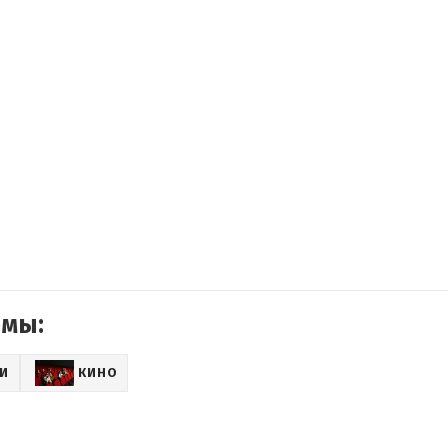
емы:
ГИ
КИНО