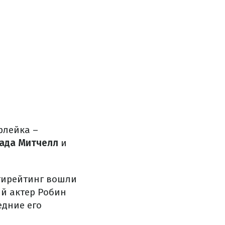
рлейка –
ада Митчелл
и
нтирейтинг вошли
й актер Робин
едние его