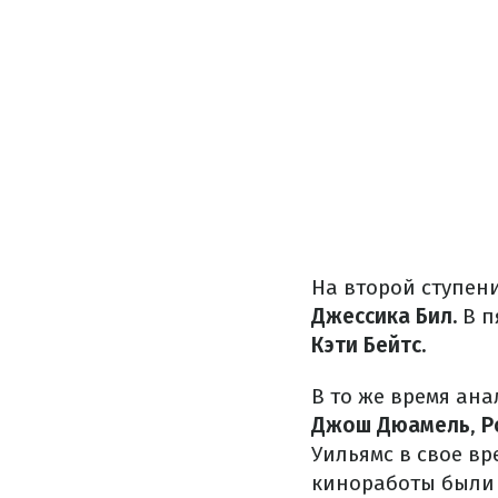
На второй ступен
Джессика Бил.
В п
Кэти Бейтс.
В то же время ан
Джош Дюамель
,
Р
Уильямс в свое вр
киноработы были