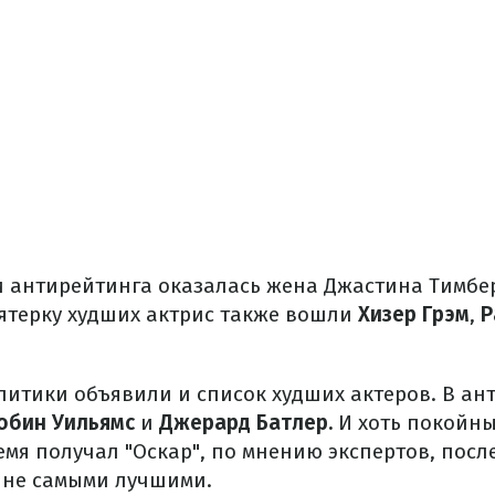
и антирейтинга оказалась жена Джастина Тимбе
ятерку худших актрис также вошли
Хизер Грэм
,
Р
алитики объявили и список худших актеров. В а
обин Уильямс
и
Джерард Батлер.
И хоть покойны
емя получал "Оскар", по мнению экспертов, посл
 не самыми лучшими.