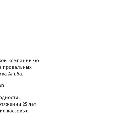
кой компании Go
 в провальных
ика Альба.
an
одности.
отяжении 25 лет
ие кассовые