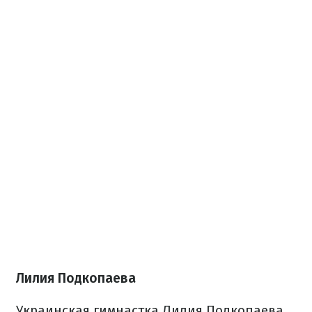
Лилия Подкопаева
Украинская гимнастка Лилия Подкопаева