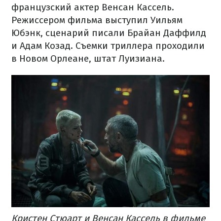
французский актер Венсан Кассель.
Режиссером фильма выступил Уильям
Юбэнк, сценарий писали Брайан Даффилд
и Адам Козад. Съемки триллера проходили
в Новом Орлеане, штат Луизиана.
Кристен Стюарт и Венсан Кассель в фильме