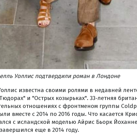
белль Уоллис подтвердили роман в Лондоне
оллис известна своими ролями в недавней ленте
"Тюдорах" и "Острых козырьках". 33-летняя брита
тельных отношениях с фронтменом группы Coldp
ли вместе с 2014 по 2016 годы. Что касается Кри
ался с исландской моделью Айрис Бьорк Йоханне
завершился еще в 2014 году.