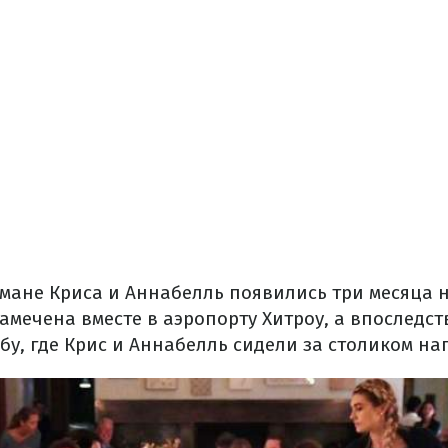
мане Криса и Аннабелль появились три месяца н
амечена вместе в аэропорту Хитроу, а впоследст
у, где Крис и Аннабелль сидели за столиком нап