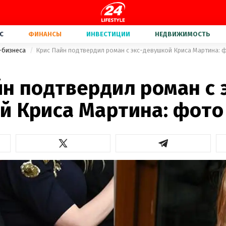
С
ФИНАНСЫ
ИНВЕСТИЦИИ
НЕДВИЖИМОСТЬ
-бизнеса
Крис Пайн подтвердил роман с экс-девушкой Криса Мартина: 
н подтвердил роман с 
й Криса Мартина: фото