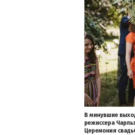
В минувшие выхо
режиссера Чарльз
Церемония свадьб