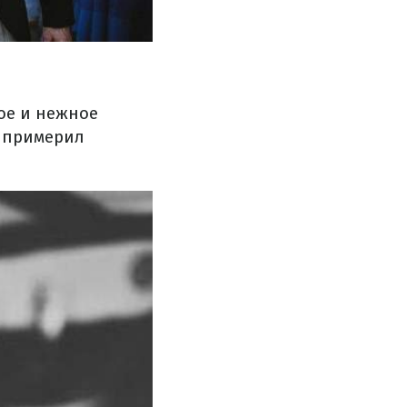
ое и нежное
з примерил