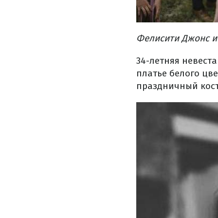
Фелисити Джонс и
34-летняя невест
платье белого цв
праздничный кост