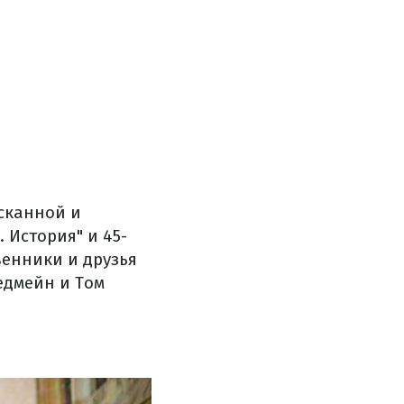
сканной и
 История" и 45-
венники и друзья
едмейн и Том