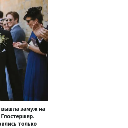
 вышла замуж на
 Глостершир.
вились только