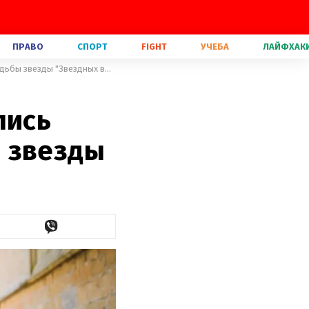
ПРАВО
СПОРТ
FIGHT
УЧЕБА
ЛАЙФХАК
Красота и изысканность: появились эксклюзивные фото со свадьбы звезды "Звездных войн"
лись
 звезды