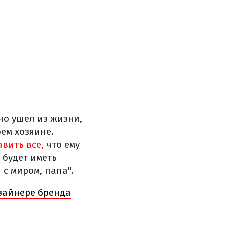
о ушел из жизни,
ем хозяине.
вить все,
что ему
 будет иметь
 с миром, папа".
изайнере бренда