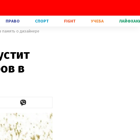
ПРАВО
СПОРТ
FIGHT
УЧЕБА
ЛАЙФХАК
в память о дизайнере
устит
ов в