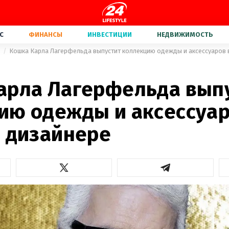
С
ФИНАНСЫ
ИНВЕСТИЦИИ
НЕДВИЖИМОСТЬ
а
Кошка Карла Лагерфельда выпустит коллекцию одежды и аксессуаров 
арла Лагерфельда вып
ию одежды и аксессуар
о дизайнере