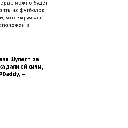
торые можно будет
оять из футболок,
и, что выручка с
сположен в
али Шупетт, за
а дали ей силы,
PDaddy,
–