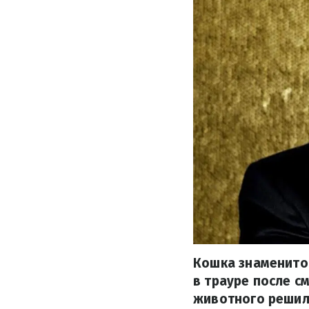
Кошка знаменито
в трауре после с
животного решили