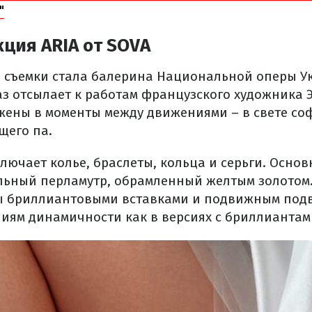
"
ция ARIA от SOVA
 съемки стала балерина Национальной оперы У
з отсылает к работам французского художника Э
ены в моменты между движениями – в свете со
щего па.
лючает колье, браслеты, кольца и серьги. Осно
льный перламутр, обрамленный желтым золотом
ы бриллиантовыми вставками и подвижным подв
иям динамичности как в версиях с бриллиантами,