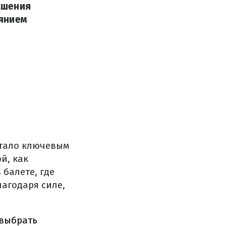
ашения
иянием
 стало ключевым
й, как
балете, где
агодаря силе,
 выбрать