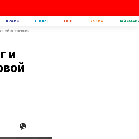
ПРАВО
СПОРТ
FIGHT
УЧЕБА
ЛАЙФХАК
 новой коллекции
г и
овой