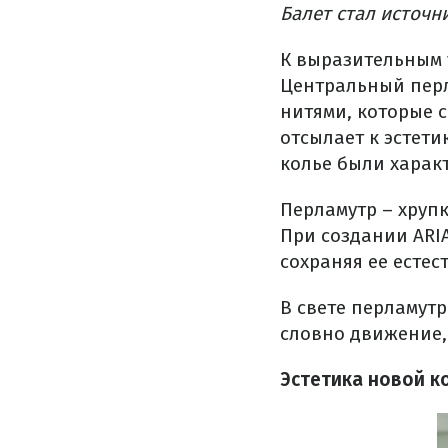
Балет стал источн
К выразительным 
Центральный пер
нитями, которые 
отсылает к эстети
колье были харак
Перламутр – хруп
При создании AR
сохраняя ее естес
В свете перламут
словно движение,
Эстетика новой к