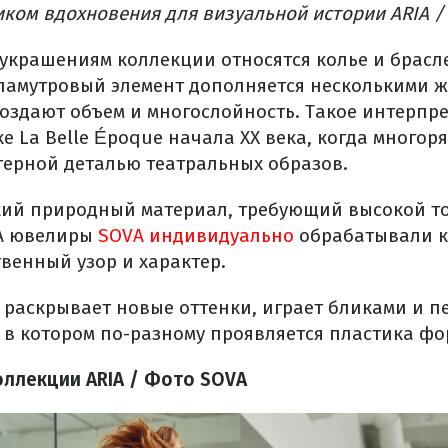
иком вдохновения для визуальной истории ARIA 
украшениям коллекции относятся колье и брасле
ламутровый элемент дополняется несколькими 
создают объем и многослойность. Такое интерпр
ке La Belle Époque начала ХХ века, когда мног
терной деталью театральных образов.
кий природный материал, требующий высокой то
IA ювелиры
SOVA индивидуально
обрабатывали к
твенный узор и характер.
р раскрывает новые оттенки, играет бликами и п
 в котором по-разному проявляется пластика фо
оллекции ARIA / Фото SOVA