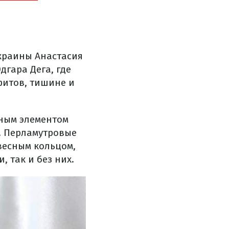
краины Анастасия
дгара Дега, где
фитов, тишине и
вным элементом
. Перламутровые
есным кольцом,
 так и без них.