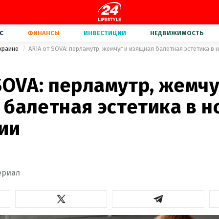
С
ФИНАНСЫ
ИНВЕСТИЦИИ
НЕДВИЖИМОСТЬ
Украине
ARIA от SOVA: перламутр, жемчуг и изящная балетная эстетика в
SOVA: перламутр, жемчу
 балетная эстетика в н
ии
ериал