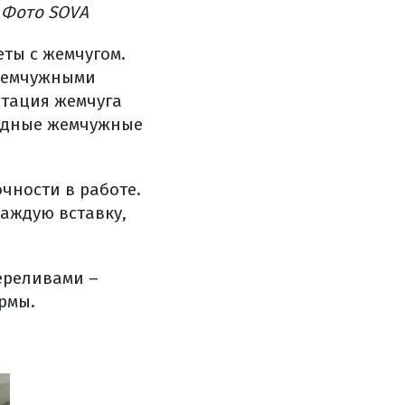
/ Фото SOVA
ты с жемчугом.
жемчужными
етация жемчуга
орядные жемчужные
чности в работе.
аждую вставку,
ереливами –
рмы.