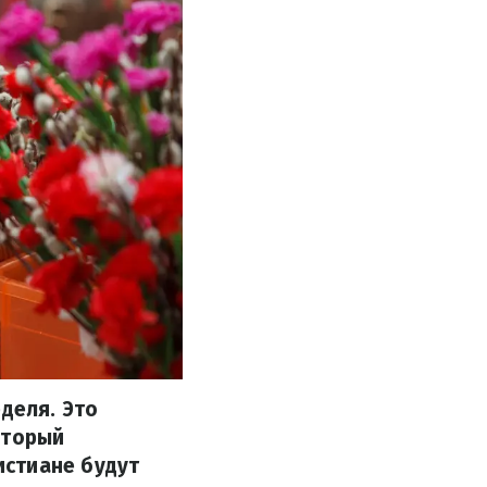
деля. Это
оторый
истиане будут