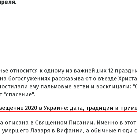
преля.
ье относится к одному из важнейших 12 праздник
на богослужениях рассказывают о въезде Христа
постилали ему пальмовые ветви и восклицали: "О
 "спасение".
вещение 2020 в Украине: дата, традиции и прим
а описана в Священном Писании. Именно в этот
л умершего Лазаря в Вифании, а обычные люди 