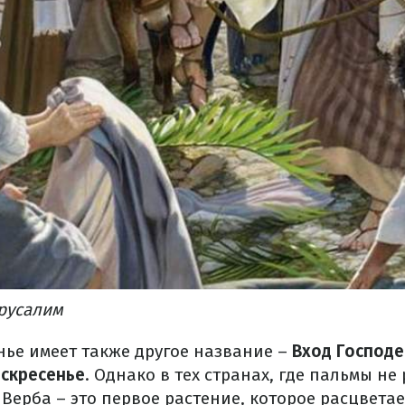
ерусалим
нье имеет также другое название –
Вход Господе
скресенье
. Однако в тех странах, где пальмы не 
Верба – это первое растение, которое расцветае