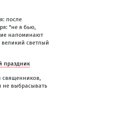
я: после
я: "не я бью,
ющие напоминают
ть великий светлый
ый праздник
и священников,
 и не выбрасывать