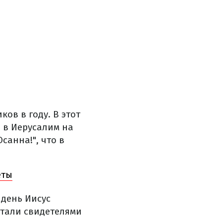
ов в году. В этот
 в Иерусалим на
санна!", что в
еты
 день Иисус
стали свидетелями