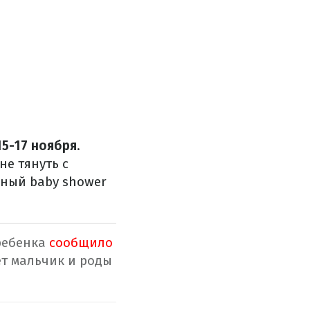
15-17 ноября
.
е тянуть с
чный baby shower
ребенка
сообщило
т мальчик и роды