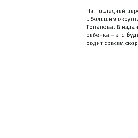
На последней цер
с большим округл
Топалова. В изда
ребенка – это
буд
родит совсем скор