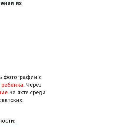
дения их
ь фотографии с
 ребенка
. Через
ние
на яхте среди
светских
ности: