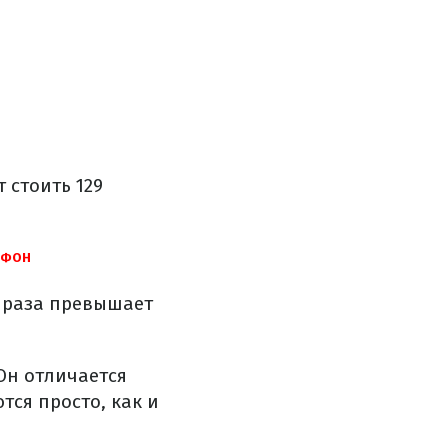
 стоить 129
ЕФОН
и раза превышает
Он отличается
тся просто, как и