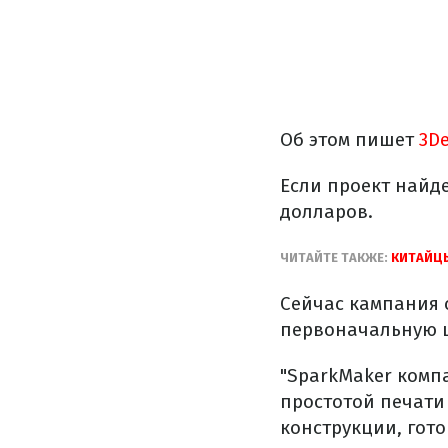
Об этом пишет
3De
Если проект найде
долларов.
ЧИТАЙТЕ ТАКЖЕ:
КИТАЙЦЫ
Сейчас кампания с
первоначальную ц
"SparkMaker комп
простотой печати
конструкции, гото