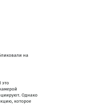
бликовали на
 это
 камерой
социируют. Однако
кцию, которое