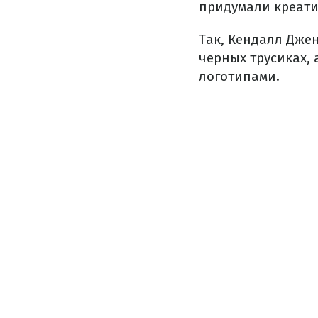
придумали креати
Так, Кендалл Дже
черных трусиках,
логотипами.