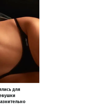
ялись для
девушки
лазнительно