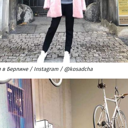
 в Берлине​ / Instagram / @kosadcha