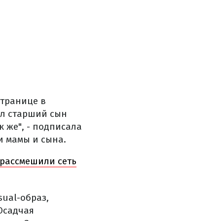
странице в
ил старший сын
к же", - подписала
и мамы и сына.
 рассмешили сеть
ual-образ,
Осадчая