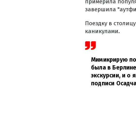
примерила популяр
завершила "аутфи
Поездку в столиц
каникулами.
Мимикрирую под
была в Берлине
экскурсии, и о
подписи Осадча