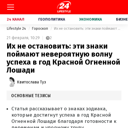
24 КАНАЛ
ГЕОПОЛИТИКА
ЭКОНОМИКА
БИЗНЕ
Lifestyle 24
Гороскоп
Их не остановить: эти знаки поймают невероятную волну успеха в год Красной Огненной Лошади
21 февраля,
10:29
2
Их не остановить: эти знаки
поймают невероятную волну
успеха в год Красной Огненной
Лошади
Квитослава Туз
ОСНОВНЫЕ ТЕЗИСЫ
Статья рассказывает о знаках зодиака,
которые достигнут успеха в год Красной
Огненной Лошади благодаря готовности к
переменам и упорному труду.