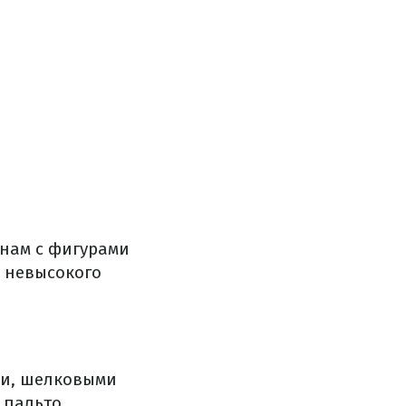
нам
с
фигурами
невысокого
ми
,
шелковыми
пальто
.