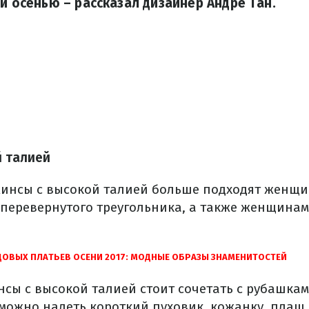
ой осенью – рассказал дизайнер Андре Тан.
й
талией
инсы
с
высокой
талией
больше
подходят
женщи
перевернутого
треугольника
,
а
также
женщинам
ДОВЫХ
ПЛАТЬЕВ
ОСЕНИ
2017
: МОДНЫЕ
ОБРАЗЫ
ЗНАМЕНИТОСТЕЙ
нсы
с
высокой
талией
стоит
сочетать с
рубашка
можно надеть
короткий
пуховик
,
кожанку
, плащ,