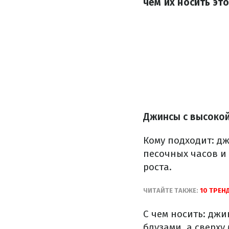
чем их носить эт
Джинсы
с
высоко
Кому
подходит:
дж
песочных часов
и
роста.
ЧИТАЙТЕ
ТАКЖЕ
:
10
ТРЕН
С чем
носить
:
джи
блузами
,
а сверху