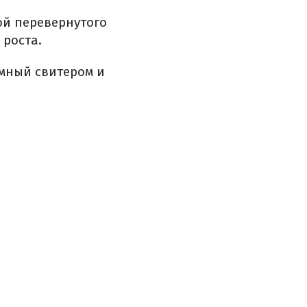
ой перевернутого
 роста.
емный свитером и