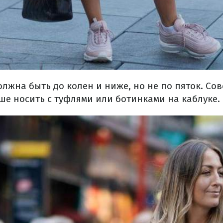
лжна быть до колен и ниже, но не по пяток. Сов
ше носить с туфлями или ботинками на каблуке.