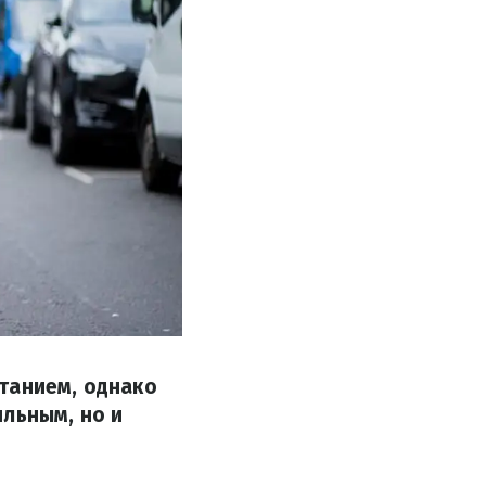
танием, однако
ильным, но и