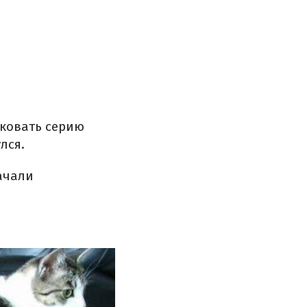
ковать
серию
улся
.
ачали