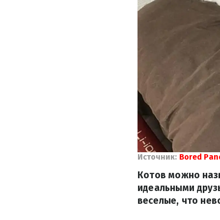
Источник:
Bored Pan
Котов можно назв
идеальными друзь
веселые, что не