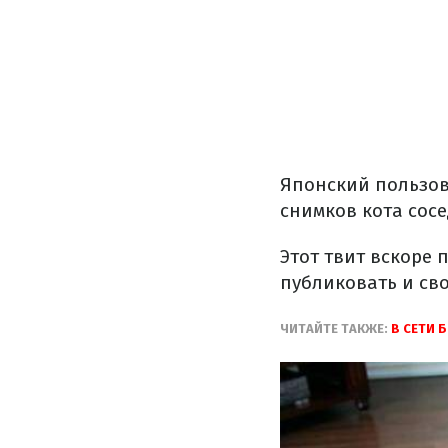
Японский
пользо
снимков
кота
сос
Этот
твит
вскоре
п
публиковать
и
св
ЧИТАЙТЕ
ТАКЖЕ:
В
СЕТИ
Б