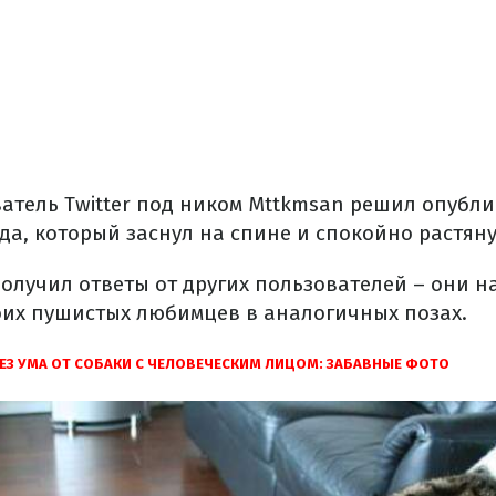
ватель
Twitter
под
ником
Mttkmsan
решил
опубли
еда
,
который
заснул
на спине и
спокойно
растян
олучил
ответы
от
других пользователей –
они
н
оих
пушистых
любимцев
в
аналогичных
позах.
ЕЗ УМА ОТ
СОБАКИ
С
ЧЕЛОВЕЧЕСКИМ
ЛИЦОМ:
ЗАБАВНЫЕ
ФОТО