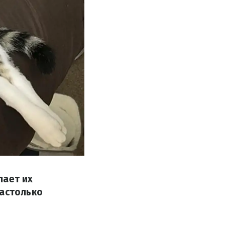
лает их
настолько