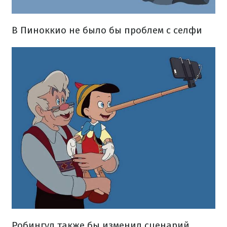
В Пиноккио не было бы проблем с селфи
Робингуд также бы изменил сценарий