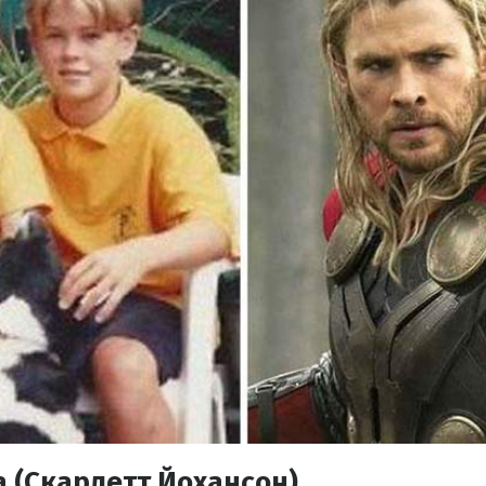
 (Скарлетт Йохансон)