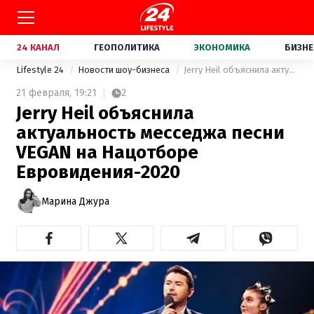
24 КАНАЛ
ГЕОПОЛИТИКА
ЭКОНОМИКА
БИЗНЕ
Lifestyle 24
Новости шоу-бизнеса
Jerry Heil объяснила актуальность месседжа песни VEGAN на Нацотборе Евровидения-2020
21 февраля,
19:21
2
Jerry Heil объяснила
актуальность месседжа песни
VEGAN на Нацотборе
Евровидения-2020
Марина Джура