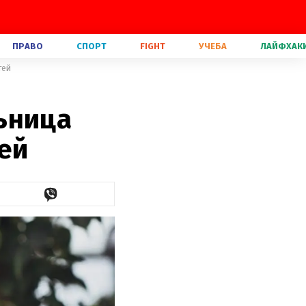
ПРАВО
СПОРТ
FIGHT
УЧЕБА
ЛАЙФХАК
тей
ьница
ей