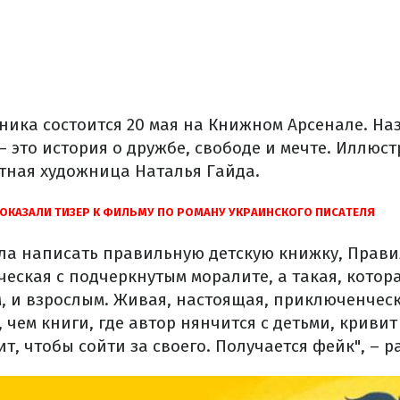
ника состоится 20 мая на Книжном Арсенале. На
 – это история о дружбе, свободе и мечте. Иллюс
тная художница Наталья Гайда.
ПОКАЗАЛИ ТИЗЕР К ФИЛЬМУ ПО РОМАНУ УКРАИНСКОГО ПИСАТЕЛЯ
ела написать правильную детскую книжку, Прави
еская с подчеркнутым моралите, а такая, котора
, и взрослым. Живая, настоящая, приключенческ
 чем книги, где автор нянчится с детьми, криви
, чтобы сойти за своего. Получается фейк", – р