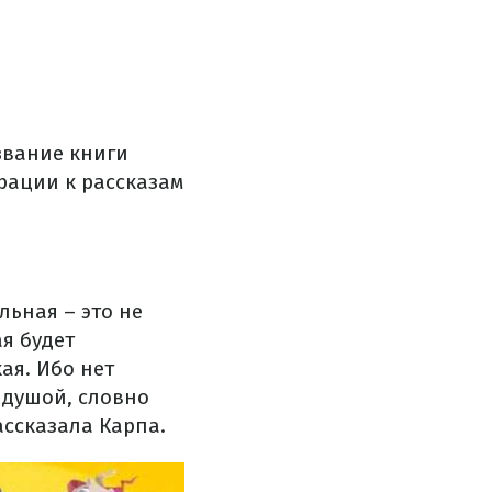
звание книги
трации к рассказам
льная – это не
я будет
ая. Ибо нет
т душой, словно
ассказала Карпа.