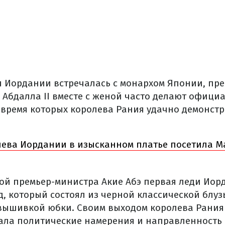
я Иордании встречалась с монархом Японии, пр
ь Абдалла II вместе с женой часто делают офици
о время которых королева Рания удачно демонстр
лева Иордании в изысканном платье посетила М
ной премьер-министра Акие Абэ первая леди Ио
, который состоял из черной классической блуз
вышивкой юбки. Своим выходом королева Рания
ла политические намерения и направленность 