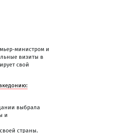
емьер-министром и
альные визиты в
ирует свой
акедонию:
рдании выбрала
ы и
своей страны.