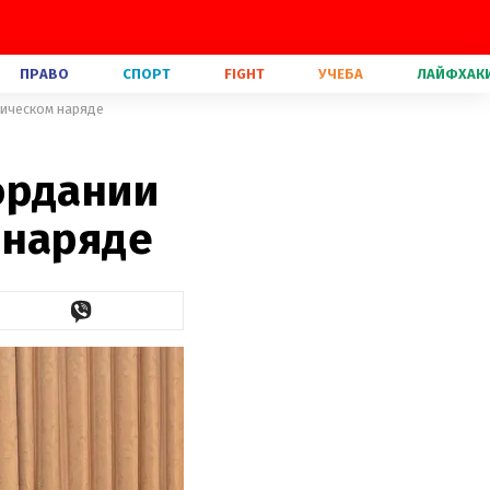
ПРАВО
СПОРТ
FIGHT
УЧЕБА
ЛАЙФХАК
ническом наряде
ордании
 наряде