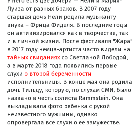
У него есть две дочери — Нели и Мария-
Луиза от разных браков. В 2007 году
старшая дочь Нели родила музыканту
внука – Фрица Фиделя. В последние годы
он активизировался как в творчестве, так
и в личной жизни. После фестиваля "Жара"
в 2017 году немца-артиста часто видели на
тайных свиданиях
со Светланой Лободой,
а в марте 2018 года появились первые
слухи
о второй беременности
исполнительницы. В конце мая она родила
дочь Тильду, которую, по слухам СМИ, было
названо в честь солиста Rammstein. Она
выкладывала фото ребенка с рукой
неизвестного мужчины, однако
опровергала все слухи о ее замужестве.