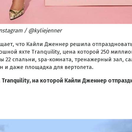
nstagram / @kyliejenner
щает, что Кайли Дженнер решила отпраздновать
шной яхте Tranquility, цена которой 250 милли
ы 22 спальни, spa-комната, тренажерный зал, са
йн и даже площадка для вертолета.
 Tranquility, на которой Кайли Дженнер отпразд