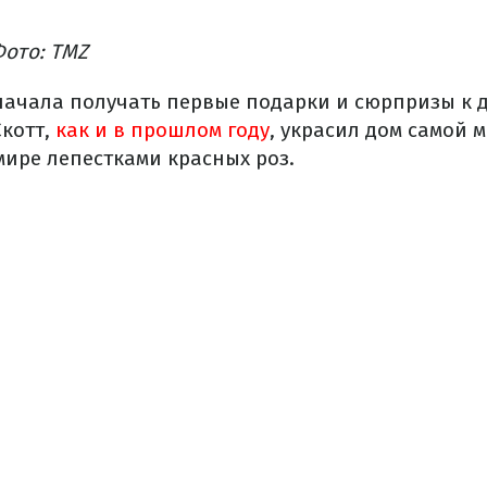
 Фото: TMZ
начала получать первые подарки и сюрпризы к 
котт,
как и в прошлом году
, украсил дом самой 
ире лепестками красных роз.