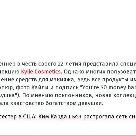
еннер в честь своего 22-летия представила спе
ллекцию
Kylie Cosmetics
. Однако многих пользоват
ение средств для макияжа, ведь все продукты 
пюр, фото Кайли и подпись "You're $0 money bab
вушка"). По мнению поклонников, новая коллек
ла хвастовство богатством девушки.
сестер в США: Ким Кардашьян растрогала сеть с