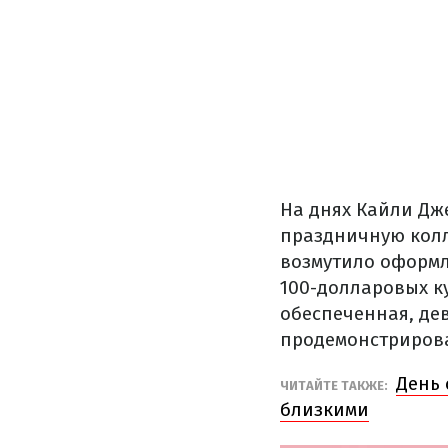
На днях Кайли Дж
праздничную ко
возмутило оформл
100-долларовых ку
обеспеченная, де
продемонстрирова
День 
ЧИТАЙТЕ ТАКЖЕ:
близкими