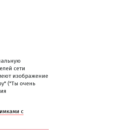
циальную
елей сети
имеют изображение
y" ("Ты очень
ция
нимками с