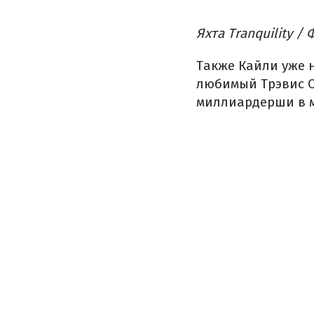
Яхта Tranquility /
Также Кайли уже 
любимый Трэвис С
миллиардерши в м