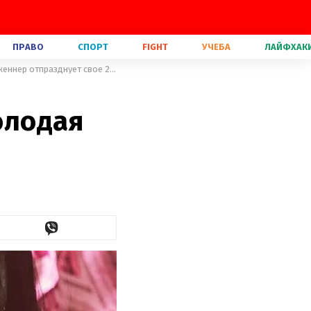
ПРАВО
СПОРТ
FIGHT
УЧЕБА
ЛАЙФХАК
Яхта и дом в розах: как самая молодая миллиардерша Кайли Дженнер отпразднует свое 22-летие
молодая