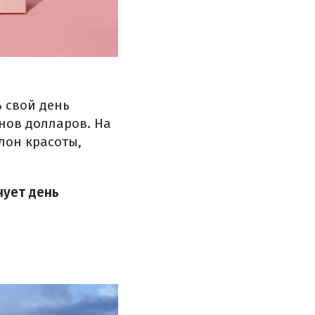
 свой день
онов долларов. На
лон красоты,
нует день