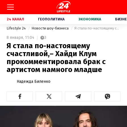
24 КАНАЛ
ГЕОПОЛИТИКА
ЭКОНОМИКА
БИЗНЕ
Lifestyle 24
Новости шоу-бизнеса
Я стала по-настоящему счастливой,– Хайди Клум прокомментировала брак с артистом намного младше
8 января,
11:04
3
Я стала по-настоящему
счастливой,– Хайди Клум
прокомментировала брак с
артистом намного младше
Надежда Биленко